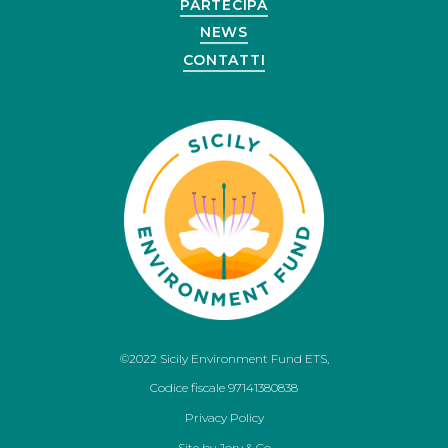
PARTECIPA
NEWS
CONTATTI
©2022 Sicily Environment Fund ETS,
Codice fiscale 97141380838
Privacy Policy
Site by
Jory & Co