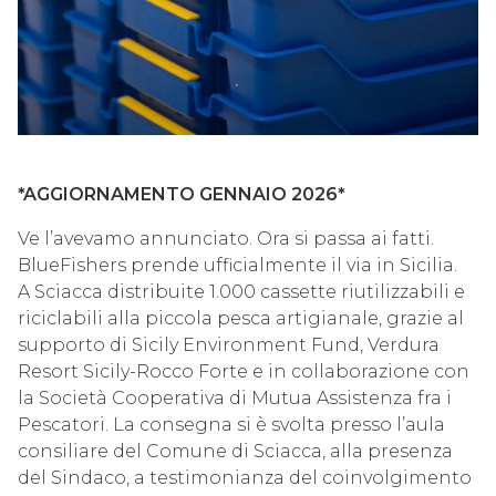
*AGGIORNAMENTO GENNAIO 2026*
Ve l’avevamo annunciato. Ora si passa ai fatti.
BlueFishers prende ufficialmente il via in Sicilia.
A Sciacca distribuite 1.000 cassette riutilizzabili e
riciclabili alla piccola pesca artigianale, grazie al
supporto di Sicily Environment Fund, Verdura
Resort Sicily-Rocco Forte e in collaborazione con
la Società Cooperativa di Mutua Assistenza fra i
Pescatori. La consegna si è svolta presso l’aula
consiliare del Comune di Sciacca, alla presenza
del Sindaco, a testimonianza del coinvolgimento