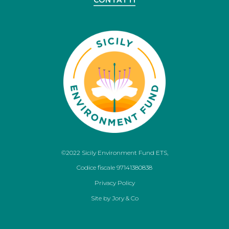
CONTATTI
©2022 Sicily Environment Fund ETS,
Codice fiscale 97141380838
Privacy Policy
Site by
Jory & Co