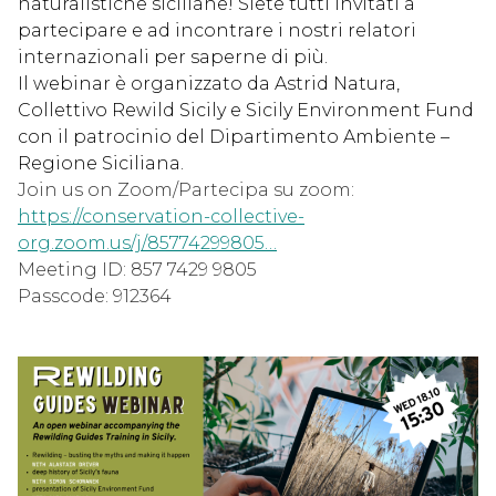
naturalistiche siciliane! Siete tutti invitati a
partecipare e ad incontrare i nostri relatori
internazionali per saperne di più.
Il webinar è organizzato da Astrid Natura,
Collettivo Rewild Sicily e Sicily Environment Fund
con il patrocinio del
Dipartimento Ambiente –
Regione Siciliana
.
Join us on Zoom/Partecipa su zoom:
https://conservation-collective-
org.zoom.us/j/85774299805…
Meeting ID: 857 7429 9805
Passcode: 912364